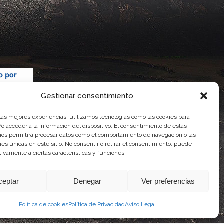
Gestionar consentimiento
 las mejores experiencias, utilizamos tecnologías como las cookies para
o acceder a la información del dispositivo. El consentimiento de estas
nos permitirá procesar datos como el comportamiento de navegación o las
ones únicas en este sitio. No consentir o retirar el consentimiento, puede
tivamente a ciertas características y funciones.
 Gobierno de Canarias
imentaria
ceptar
Denegar
Ver preferencias
Política de cookies
Política de Privacidad
Aviso Legal