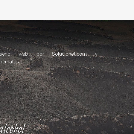
iseño web por
Solucionet.com
y
bernatural
lcohol