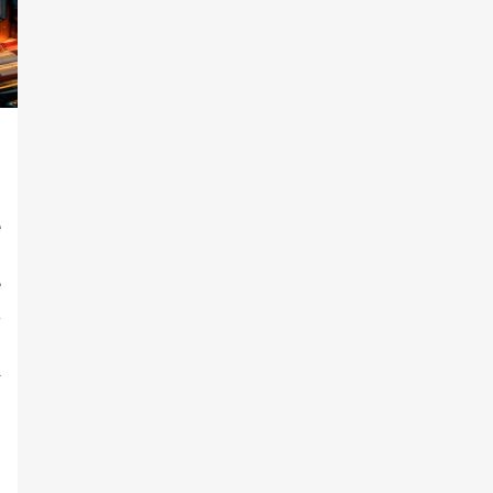
e
o
e
á
s
l
ó