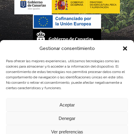
Gestionar consentimiento
La gestión de la DOP Lanzarote realizada por este Consejo Regulador es financiada,
Para ofrecer las mejores experiencias, utilizamos tecnologías como las
cookies para almacenar y/o acceder a la información del dispositivo. El
parcialmente, por el Gobierno de Canarias
consentimiento de estas tecnologías nos permitirá procesar datos como el
comportamiento de navegación o las identificaciones únicas en este sitio.
con fondos provenientes del presupuesto de gastos del Instituto Canario de
No consentir o retirar el consentimiento, puede afectar negativamente a
ciertas características y funciones.
Calidad Agroalimentaria
Aceptar
Denegar
Ver preferencias