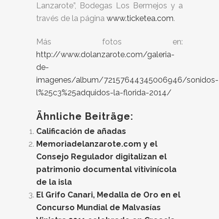
Lanzarote”, Bodegas Los Bermejos y a
través de la página
www.ticketea.com
.
Más fotos en:
http://www.dolanzarote.com/galeria-
de-
imagenes/album/72157644345006946/sonidos-
l%25c3%25adquidos-la-florida-2014/
Ähnliche Beiträge:
Calificación de añadas
Memoriadelanzarote.com y el
Consejo Regulador digitalizan el
patrimonio documental vitivinícola
de la isla
El Grifo Canari, Medalla de Oro en el
Concurso Mundial de Malvasías