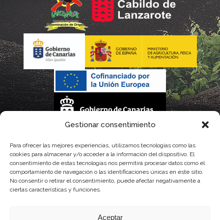
Gestionar consentimiento
La gestión de la DOP Lanzarote realizada por este Consejo Regulador es financiada,
Para ofrecer las mejores experiencias, utilizamos tecnologías como las
cookies para almacenar y/o acceder a la información del dispositivo. El
parcialmente, por el Gobierno de Canarias
consentimiento de estas tecnologías nos permitirá procesar datos como el
comportamiento de navegación o las identificaciones únicas en este sitio.
con fondos provenientes del presupuesto de gastos del Instituto Canario de
No consentir o retirar el consentimiento, puede afectar negativamente a
ciertas características y funciones.
Calidad Agroalimentaria
Aceptar