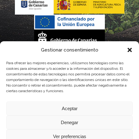
Gestionar consentimiento
La gestión de la DOP Lanzarote realizada por este Consejo Regulador es financiada,
Para ofrecer las mejores experiencias, utilizamos tecnologías como las
cookies para almacenar y/o acceder a la información del dispositivo. El
parcialmente, por el Gobierno de Canarias
consentimiento de estas tecnologías nos permitirá procesar datos como el
comportamiento de navegación o las identificaciones únicas en este sitio.
con fondos provenientes del presupuesto de gastos del Instituto Canario de
No consentir o retirar el consentimiento, puede afectar negativamente a
ciertas características y funciones.
Calidad Agroalimentaria
Aceptar
Denegar
Ver preferencias