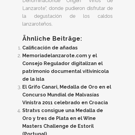
Denominaciónde Origen “Vinos de
Lanzarote”, donde pudieron disfrutar de
la degustación de los caldos
lanzaroteños.
Ähnliche Beiträge:
Calificación de añadas
Memoriadelanzarote.com y el
Consejo Regulador digitalizan el
patrimonio documental vitivinícola
de la isla
El Grifo Canari, Medalla de Oro en el
Concurso Mundial de Malvasías
Vinistra 2011 celebrado en Croacia
Stratvs consigue una Medalla de
Oro y tres de Plata en el Wine
Masters Challenge de Estoril
(Portugal)