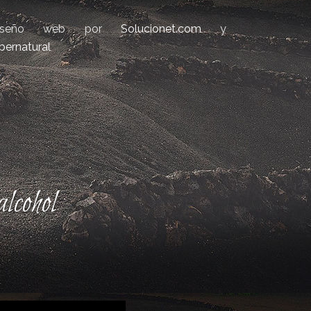
iseño web por
Solucionet.com
y
bernatural
lcohol