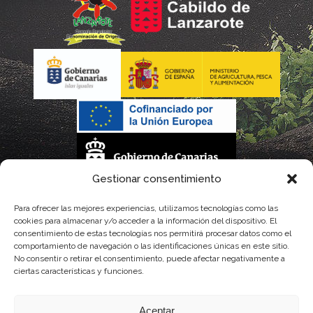
Gestionar consentimiento
La gestión de la DOP Lanzarote realizada por este Consejo Regulador es financiada,
Para ofrecer las mejores experiencias, utilizamos tecnologías como las
cookies para almacenar y/o acceder a la información del dispositivo. El
parcialmente, por el Gobierno de Canarias
consentimiento de estas tecnologías nos permitirá procesar datos como el
comportamiento de navegación o las identificaciones únicas en este sitio.
con fondos provenientes del presupuesto de gastos del Instituto Canario de
No consentir o retirar el consentimiento, puede afectar negativamente a
ciertas características y funciones.
Calidad Agroalimentaria
Aceptar