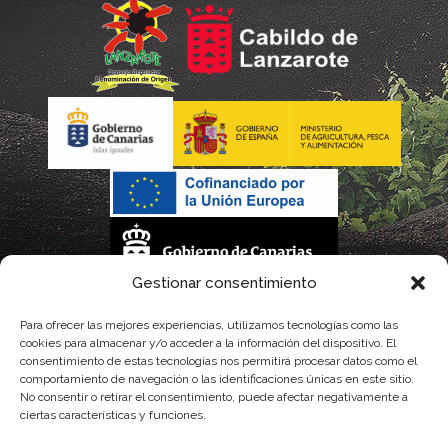
Gestionar consentimiento
La gestión de la DOP Lanzarote realizada por este Consejo Regulador es financiada,
Para ofrecer las mejores experiencias, utilizamos tecnologías como las
cookies para almacenar y/o acceder a la información del dispositivo. El
parcialmente, por el Gobierno de Canarias
consentimiento de estas tecnologías nos permitirá procesar datos como el
comportamiento de navegación o las identificaciones únicas en este sitio.
con fondos provenientes del presupuesto de gastos del Instituto Canario de
No consentir o retirar el consentimiento, puede afectar negativamente a
ciertas características y funciones.
Calidad Agroalimentaria