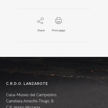
Share
Print page
C.R.D.O. LANZAROTE
Casa-Museo del Campesino.
Carretera Arrecife-Tinajo, 8.
C.P. 35559 Mozaga