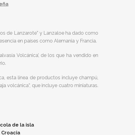
teña
inos de Lanzarote” y Lanzaloe ha dado como
resencia en países como Alemania y Francia.
lvasía Volcánica’, de los que ha vendido en
io.
ca, esta línea de productos incluye champú,
aja volcánica”, que incluye cuatro miniaturas.
ola de la isla
n Croacia