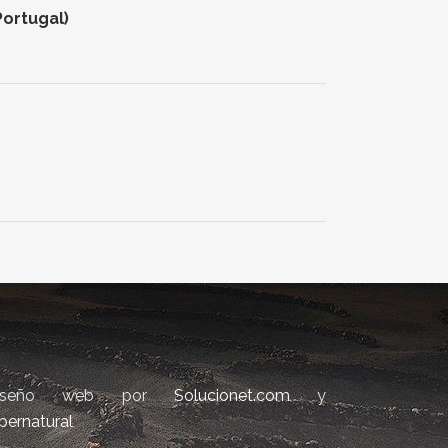
Portugal)
iseño web por
Solucionet.com
y
bernatural