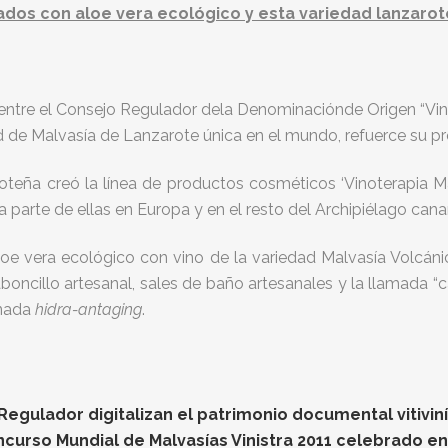
rados con aloe vera ecológico y esta variedad lanzaro
1 entre el Consejo Regulador dela Denominaciónde Origen “V
d de Malvasía de Lanzarote única en el mundo, refuerce su p
oteña creó la línea de productos cosméticos ‘Vinoterapia Ma
arte de ellas en Europa y en el resto del Archipiélago canar
e vera ecológico con vino de la variedad Malvasía Volcáni
jaboncillo artesanal, sales de baño artesanales y la llamada “c
inada
hidra-antaging
.
gulador digitalizan el patrimonio documental vitiviníc
oncurso Mundial de Malvasías Vinistra 2011 celebrado e