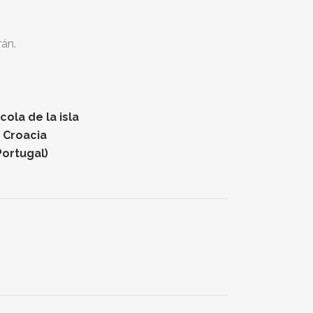
rán.
ola de la isla
n Croacia
Portugal)