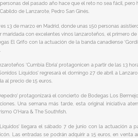
0 personas del pasado año hace que el reto no sea fácil, pero
 Cabildo de Lanzarote, Pedro San Ginés.
ves 13 de marzo en Madrid, donde unas 150 personas asistiero
 maridada con excelentes vinos lanzaroteños, el primero de 
gas El Grifo con la actuación de la banda canadiense ‘Gordie
.
zaroteños ‘Cumbia Ebria’ protagonicen a partir de las 13 hor
nidos Líquidos’ regresará el domingo 27 de abril a Lanzarote 
 al precio de 15 euros.
epedro’ protagonizará el concierto de Bodegas Los Bermejo
ciones. Una semana más tarde, esta original iniciativa ate
rismo O’Hara & The Southfish.
Líquidos’ llegara el sábado 7 de junio con la actuación a p
ón. Las entradas se podrán adquirir a 15 euros, en venta an