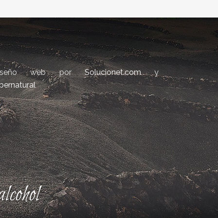
iseño web por
Solucionet.com
y
bernatural
lcohol