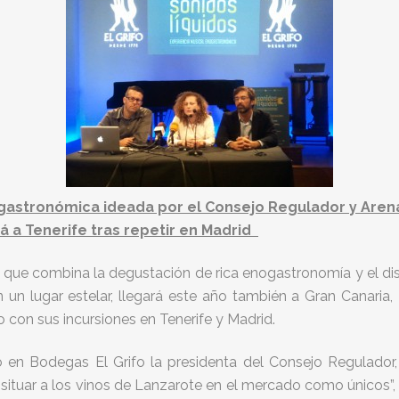
astronómica ideada por el Consejo Regulador y Arenao
á a Tenerife tras repetir en Madrid
ia que combina la degustación de rica enogastronomía y el dis
n lugar estelar, llegará este año también a Gran Canaria
 con sus incursiones en Tenerife y Madrid.
 en Bodegas El Grifo la presidenta del Consejo Regulador, 
ituar a los vinos de Lanzarote en el mercado como únicos”, y