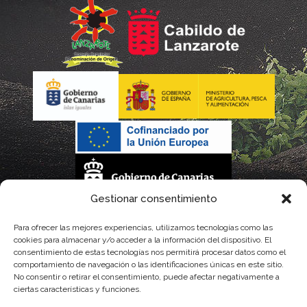
Gestionar consentimiento
La gestión de la DOP Lanzarote realizada por este Consejo Regulador es financiada,
Para ofrecer las mejores experiencias, utilizamos tecnologías como las
cookies para almacenar y/o acceder a la información del dispositivo. El
parcialmente, por el Gobierno de Canarias
consentimiento de estas tecnologías nos permitirá procesar datos como el
comportamiento de navegación o las identificaciones únicas en este sitio.
con fondos provenientes del presupuesto de gastos del Instituto Canario de
No consentir o retirar el consentimiento, puede afectar negativamente a
ciertas características y funciones.
Calidad Agroalimentaria