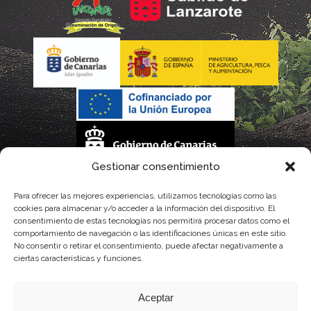
Gestionar consentimiento
La gestión de la DOP Lanzarote realizada por este Consejo Regulador es financiada,
Para ofrecer las mejores experiencias, utilizamos tecnologías como las
cookies para almacenar y/o acceder a la información del dispositivo. El
parcialmente, por el Gobierno de Canarias
consentimiento de estas tecnologías nos permitirá procesar datos como el
comportamiento de navegación o las identificaciones únicas en este sitio.
con fondos provenientes del presupuesto de gastos del Instituto Canario de
No consentir o retirar el consentimiento, puede afectar negativamente a
ciertas características y funciones.
Calidad Agroalimentaria
Aceptar