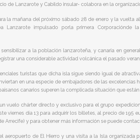
de Lanzarote y Cabildo insular- colabora en la organización de
 para la mañana del próximo sábado 28 de enero y la vuelta al
a Lanzarote impulsado porla primera Corporaciónde la 
sensibilizar a la población lanzaroteña, y canaria en genera
gistrar una considerable actividad volcánica el pasado veran
ciales turistas que dicha isla sigue siendo igual de atractiva
 conviertan en una especie de embajadores de las excelencias 
 paisanos canarios superen la complicada situación que están
un vuelo chárter directo y exclusivo para el grupo expedicion
ste viernes día 13 para adquirir los billetes, al precio de 195 
 de Arrecife) y para obtener más información se puede contact
el aeropuerto de El Hierro y una visita a la Isla organizada 