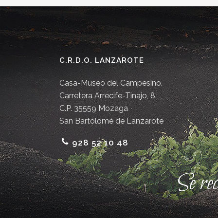
C.R.D.O. LANZAROTE
Casa-Museo del Campesino.
Carretera Arrecife-Tinajo, 8.
C.P. 35559 Mozaga
San Bartolomé de Lanzarote
928 52 10 48
Se re