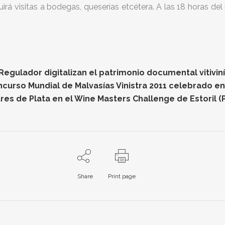
irá visitas a bodegas, queserías etcétera. A las 18 horas de
gulador digitalizan el patrimonio documental vitiviníc
oncurso Mundial de Malvasías Vinistra 2011 celebrado e
res de Plata en el Wine Masters Challenge de Estoril (
Share
Print page