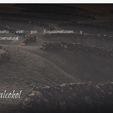
iseño web por
Solucionet.com
y
bernatural
lcohol