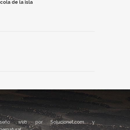
ola de la isla
iseño web por
Solucionet.com
y
bernatural