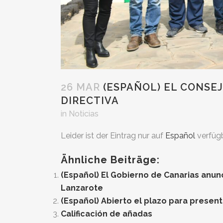
26 MAR
(ESPAÑOL) EL CONSE
DIRECTIVA
in
Noticias
Leider ist der Eintrag nur auf
Español
verfügb
Ähnliche Beiträge:
(Español) El Gobierno de Canarias anunc
Lanzarote
(Español) Abierto el plazo para presen
Calificación de añadas