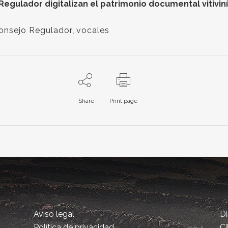
gulador digitalizan el patrimonio documental vitiviníc
onsejo Regulador
,
vocales
Share
Print page
Aviso legal
D
Política de privacidad
Ci