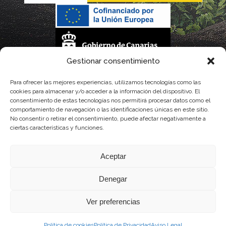
Gestionar consentimiento
La gestión de la DOP Lanzarote realizada por este Consejo Regulador es financiada,
Para ofrecer las mejores experiencias, utilizamos tecnologías como las
cookies para almacenar y/o acceder a la información del dispositivo. El
parcialmente, por el Gobierno de Canarias
consentimiento de estas tecnologías nos permitirá procesar datos como el
comportamiento de navegación o las identificaciones únicas en este sitio.
con fondos provenientes del presupuesto de gastos del Instituto Canario de
No consentir o retirar el consentimiento, puede afectar negativamente a
ciertas características y funciones.
Calidad Agroalimentaria
Aceptar
Denegar
Ver preferencias
Política de cookies
Política de Privacidad
Aviso Legal