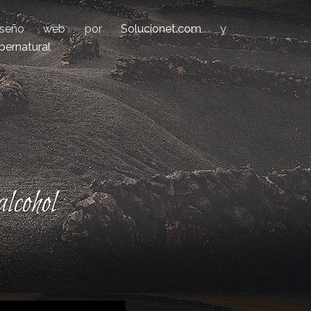
iseño web por
Solucionet.com
y
bernatural
lcohol