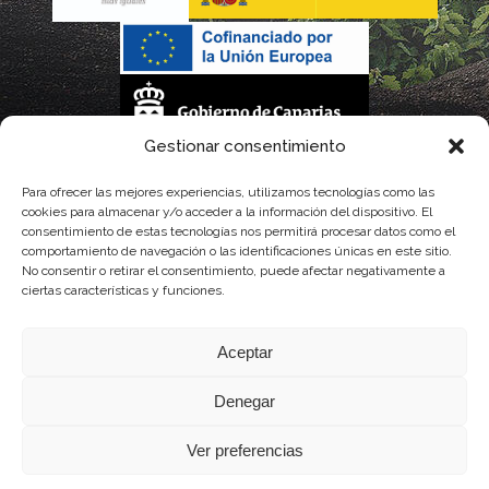
Gestionar consentimiento
La gestión de la DOP Lanzarote realizada por este Consejo Regulador es financiada,
Para ofrecer las mejores experiencias, utilizamos tecnologías como las
cookies para almacenar y/o acceder a la información del dispositivo. El
parcialmente, por el Gobierno de Canarias
consentimiento de estas tecnologías nos permitirá procesar datos como el
comportamiento de navegación o las identificaciones únicas en este sitio.
con fondos provenientes del presupuesto de gastos del Instituto Canario de
No consentir o retirar el consentimiento, puede afectar negativamente a
ciertas características y funciones.
Calidad Agroalimentaria
Aceptar
Denegar
Ver preferencias