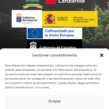
Gestionar consentimiento
La gestión de la DOP Lanzarote realizada por este Consejo Regulador es financiada,
Para ofrecer las mejores experiencias, utilizamos tecnologías como las
cookies para almacenar y/o acceder a la información del dispositivo. El
parcialmente, por el Gobierno de Canarias
consentimiento de estas tecnologías nos permitirá procesar datos como el
comportamiento de navegación o las identificaciones únicas en este sitio.
con fondos provenientes del presupuesto de gastos del Instituto Canario de
No consentir o retirar el consentimiento, puede afectar negativamente a
ciertas características y funciones.
Calidad Agroalimentaria
Aceptar