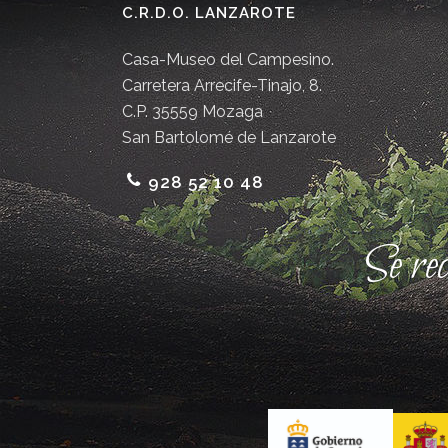
C.R.D.O. LANZAROTE
Casa-Museo del Campesino.
Carretera Arrecife-Tinajo, 8.
C.P. 35559 Mozaga
San Bartolomé de Lanzarote
928 52 10 48
Se re