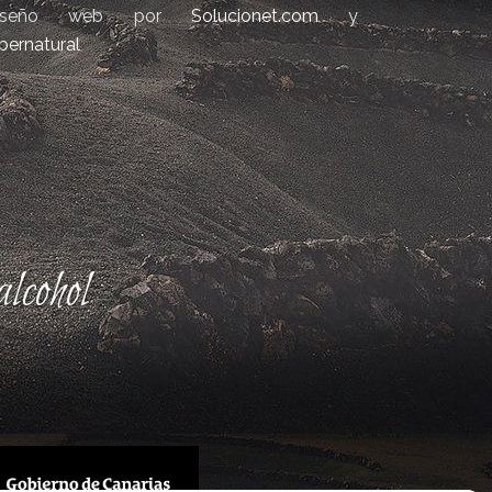
iseño web por
Solucionet.com
y
bernatural
lcohol