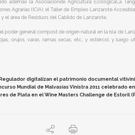
nido además la Asociaciónde Agricultura EcológicaLa Tanga
ciones Agrarias (ICIA); el Taller de Empleo Lanzarote Accesibl
 el área de Residuos del Cabildo de Lanzarote.
 el poder general compost de origen natural en la isla de Lan
jas, orujos, varas, ramas secas, etc., y estiércol, y luego
gulador digitalizan el patrimonio documental vitiviníc
oncurso Mundial de Malvasías Vinistra 2011 celebrado e
res de Plata en el Wine Masters Challenge de Estoril (