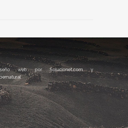
iseño web por
Solucionet.com
y
bernatural