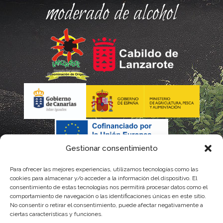
moderado de alcohol
Gestionar consentimiento
Para ofrecer las mejores experiencias, utilizamos tecnologías como las
La gestión de la DOP Lanzarote realizada por este Consejo
cookies para almacenar y/o acceder a la información del dispositivo. El
consentimiento de estas tecnologías nos permitirá procesar datos como el
Regulador es financiada, parcialmente, por el Gobierno de
comportamiento de navegación o las identificaciones únicas en este sitio.
No consentir o retirar el consentimiento, puede afectar negativamente a
Canarias
ciertas características y funciones.