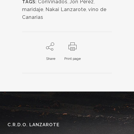
ConVinados
,
Jon Pérez
,
TAGS:
maridaje
,
Nakai Lanzarote
,
vino de
Canarias
Share
Print page
C.R.D.O. LANZAROTE