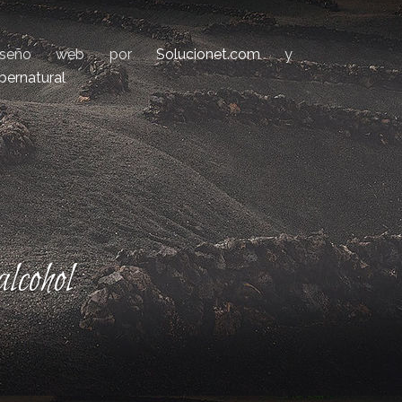
iseño web por
Solucionet.com
y
bernatural
lcohol