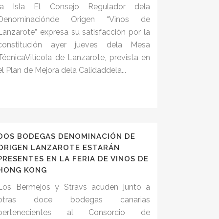
la Isla El Consejo Regulador dela
Denominaciónde Origen “Vinos de
Lanzarote” expresa su satisfacción por la
constitución ayer jueves dela Mesa
TécnicaVitícola de Lanzarote, prevista en
el Plan de Mejora dela Calidaddela...
DOS BODEGAS DENOMINACIÓN DE
ORIGEN LANZAROTE ESTARÁN
PRESENTES EN LA FERIA DE VINOS DE
HONG KONG
Los Bermejos y Stravs acuden junto a
otras doce bodegas canarias
pertenecientes al Consorcio de