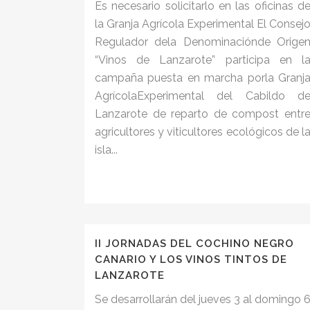
Es necesario solicitarlo en las oficinas d
la Granja Agrícola Experimental El Consej
Regulador dela Denominaciónde Orige
“Vinos de Lanzarote” participa en l
campaña puesta en marcha porla Granj
AgrícolaExperimental del Cabildo d
Lanzarote de reparto de compost entr
agricultores y viticultores ecológicos de l
isla...
II JORNADAS DEL COCHINO NEGRO
CANARIO Y LOS VINOS TINTOS DE
LANZAROTE
Se desarrollarán del jueves 3 al domingo 