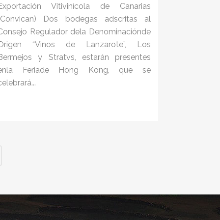
Exportación Vitivinícola de Canarias
(Convican) Dos bodegas adscritas al
Consejo Regulador dela Denominaciónde
Origen “Vinos de Lanzarote”, Los
Bermejos y Stratvs, estarán presentes
enla Feriade Hong Kong, que se
celebrará...