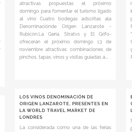
e
atractivas propuestas el próximo
o
domingo para fomentar el turismo ligado
n
al vino Cuatro bodegas adscritas ala
a
Denominaciónde Origen Lanzarote -
a
Rubicón,La Geria, Stratvs y El Grifo-
e
ofrecerán el próximo domingo 13 de
e
noviembre atractivas combinaciones de
a
pinchos, tapas, vinos y visitas guiadas a...
LOS VINOS DENOMINACIÓN DE
ORIGEN LANZAROTE, PRESENTES EN
LA WORLD TRAVEL MARKET DE
LONDRES
6
La considerada como una de las ferias