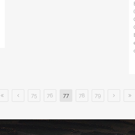
75
76
77
78
79