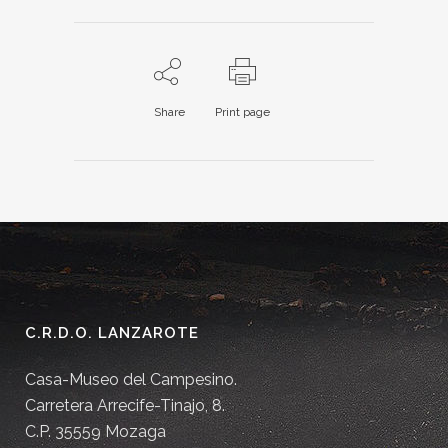
Share
Print page
C.R.D.O. LANZAROTE
Casa-Museo del Campesino.
Carretera Arrecife-Tinajo, 8.
C.P. 35559 Mozaga