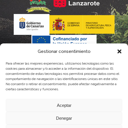
Gestionar consentimiento
Para ofrecer las mejores experiencias, utilizamos tecnologías como las
La gestión de la DOP Lanzarote realizada por este Consejo
cookies para almacenar y/o acceder a la información del dispositivo. El
consentimiento de estas tecnologías nos permitirá procesar datos como el
Regulador es financiada, parcialmente, por el Gobierno de
comportamiento de navegación o las identificaciones únicas en este sitio.
No consentir o retirar el consentimiento, puede afectar negativamente a
Canarias
ciertas características y funciones.
con fondos provenientes del presupuesto de gastos del
Aceptar
Instituto Canario de Calidad Agroalimentaria
Denegar