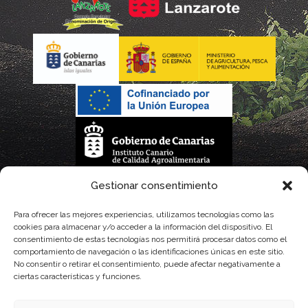
La gestión de la DOP Lanzarote realizada por este Consejo Regulador es financiada,
Gestionar consentimiento
parcialmente, por el Gobierno de Canarias
Para ofrecer las mejores experiencias, utilizamos tecnologías como las
cookies para almacenar y/o acceder a la información del dispositivo. El
con fondos provenientes del presupuesto de gastos del Instituto Canario de
consentimiento de estas tecnologías nos permitirá procesar datos como el
comportamiento de navegación o las identificaciones únicas en este sitio.
Calidad Agroalimentaria
No consentir o retirar el consentimiento, puede afectar negativamente a
ciertas características y funciones.