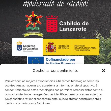
moderado de alcohol
Gestionar consentimiento
Para ofrecer las mejores experiencias, utilizamos tecnologías como las
La gestión de la DOP Lanzarote realizada por este Consejo
cookies para almacenar y/o acceder a la información del dispositivo. El
consentimiento de estas tecnologías nos permitirá procesar datos como el
Regulador es financiada, parcialmente, por el Gobierno de
comportamiento de navegación o las identificaciones únicas en este sitio.
No consentir o retirar el consentimiento, puede afectar negativamente a
Canarias
ciertas características y funciones.
con fondos provenientes del presupuesto de gastos del