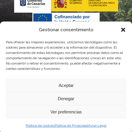
Gestionar consentimiento
Para ofrecer las mejores experiencias, utilizamos tecnologías como las
La gestión de la DOP Lanzarote realizada por este Consejo
cookies para almacenar y/o acceder a la información del dispositivo. El
consentimiento de estas tecnologías nos permitirá procesar datos como el
Regulador es financiada, parcialmente, por el Gobierno de
comportamiento de navegación o las identificaciones únicas en este sitio.
No consentir o retirar el consentimiento, puede afectar negativamente a
Canarias
ciertas características y funciones.
con fondos provenientes del presupuesto de gastos del
Aceptar
Instituto Canario de Calidad Agroalimentaria
Denegar
Ver preferencias
Política de cookies
Política de Privacidad
Aviso Legal