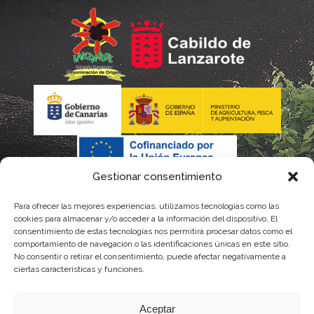
Gestionar consentimiento
Para ofrecer las mejores experiencias, utilizamos tecnologías como las
La gestión de la DOP Lanzarote realizada por este Consejo
cookies para almacenar y/o acceder a la información del dispositivo. El
consentimiento de estas tecnologías nos permitirá procesar datos como el
Regulador es financiada, parcialmente, por el Gobierno de
comportamiento de navegación o las identificaciones únicas en este sitio.
No consentir o retirar el consentimiento, puede afectar negativamente a
Canarias
ciertas características y funciones.
con fondos provenientes del presupuesto de gastos del
Aceptar