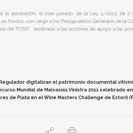
as la aprobación, el mes pasado, de la Ley 4/2013, de 2 d
os fondos, con cargo a los Presupuestos Generales de la 
aria del POSEI , destinada a las acciones de apoyo a las pr
gulador digitalizan el patrimonio documental vitiviníc
oncurso Mundial de Malvasías Vinistra 2011 celebrado e
res de Plata en el Wine Masters Challenge de Estoril (