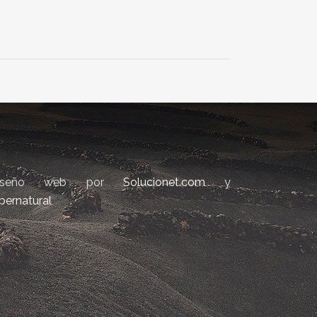
iseño web por
Solucionet.com
y
bernatural