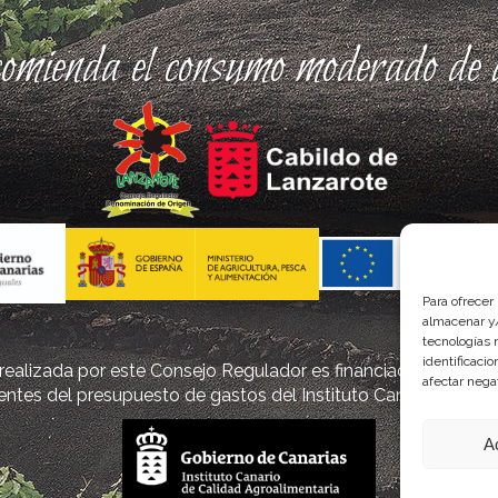
comienda el consumo moderado de a
Para ofrecer
almacenar y/
tecnologías 
identificaci
ealizada por este Consejo Regulador es financiada, parcialm
afectar nega
ntes del presupuesto de gastos del Instituto Canario de Cal
A