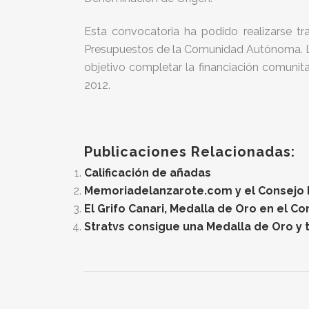
Esta convocatoria ha podido realizarse tr
Presupuestos de la Comunidad Autónoma. L
objetivo completar la financiación comunit
2012.
Publicaciones Relacionadas:
Calificación de añadas
Memoriadelanzarote.com y el Consejo Re
El Grifo Canari, Medalla de Oro en el C
Stratvs consigue una Medalla de Oro y t