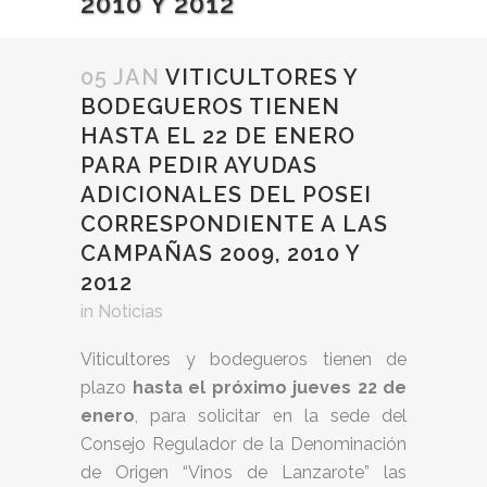
2010 Y 2012
05 JAN
VITICULTORES Y
BODEGUEROS TIENEN
HASTA EL 22 DE ENERO
PARA PEDIR AYUDAS
ADICIONALES DEL POSEI
CORRESPONDIENTE A LAS
CAMPAÑAS 2009, 2010 Y
2012
in
Noticias
Viticultores y bodegueros tienen de
plazo
hasta el próximo jueves 22 de
enero
, para solicitar en la sede del
Consejo Regulador de la Denominación
de Origen “Vinos de Lanzarote” las