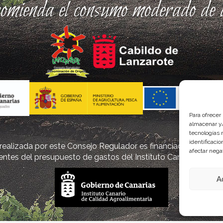
comienda el consumo moderado de a
Para ofrecer
almacenar y/
tecnologías 
identificaci
ealizada por este Consejo Regulador es financiada, parcialm
afectar nega
ntes del presupuesto de gastos del Instituto Canario de Cal
A