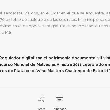
enderista, vía gps, en el lugar en el que se encuentra, así
0 en total) de cualquiera de las seis rutas. En principio su 
róximo en el de Apple- será gratuita, aunque pasados unos me
Geria’.
gulador digitalizan el patrimonio documental vitiviníc
oncurso Mundial de Malvasías Vinistra 2011 celebrado e
res de Plata en el Wine Masters Challenge de Estoril (
Share
Print page