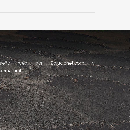
iseño web por
Solucionet.com
y
bernatural