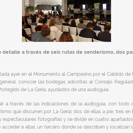
detalle a través de seis rutas de senderismo, dos para
ntada ayer en el Monumento al Campesino por el Cabildo de La
n general, conocer las bodegas adscritas al Consejo Regula
Protegido de La Geria, ayudados de una audioguía.
uir a través de las indicaciones de la audioguía, con todo d
erismo que discurren por La Geria; dos de ellas a pie, tres en 
 espectaculares fotografías y se divide en cuatro apartados: 
acceder a ellas, un tercero donde se describen y localizan l