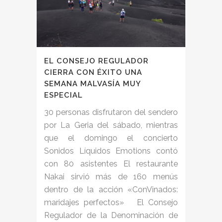
EL CONSEJO REGULADOR
CIERRA CON ÉXITO UNA
SEMANA MALVASÍA MUY
ESPECIAL
30 personas disfrutaron del sendero
por La Geria del sábado, mientras
que el domingo el concierto
Sonidos Líquidos Emotions contó
con 80 asistentes El restaurante
Nakai sirvió más de 160 menús
dentro de la acción «ConVinados:
maridajes perfectos» El Consejo
Regulador de la Denominación de