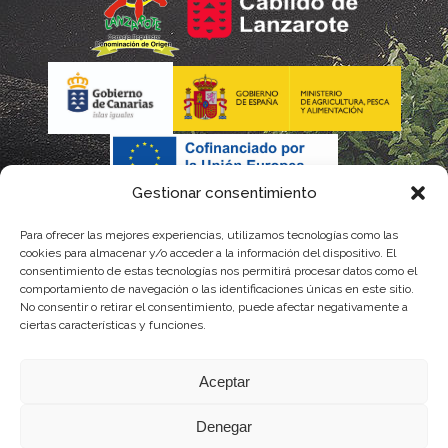
Gestionar consentimiento
Para ofrecer las mejores experiencias, utilizamos tecnologías como las
La gestión de la DOP Lanzarote realizada por este Consejo
cookies para almacenar y/o acceder a la información del dispositivo. El
consentimiento de estas tecnologías nos permitirá procesar datos como el
Regulador es financiada, parcialmente, por el Gobierno de
comportamiento de navegación o las identificaciones únicas en este sitio.
No consentir o retirar el consentimiento, puede afectar negativamente a
Canarias
ciertas características y funciones.
con fondos provenientes del presupuesto de gastos del
Aceptar
Instituto Canario de Calidad Agroalimentaria
Denegar