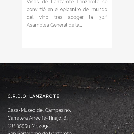
Vinos de Lanzarote Lanzarote se
convirtió en el epicentro del mundo
del vino tras acoger la 30.ª
Asamblea General de la...
C.R.D.O. LANZAROTE
Casa-Museo del Campesino.
Carretera Arrecife-Tinajo, 8.
C.P. 35559 Mozaga
San Bartolomé de Lanzarote