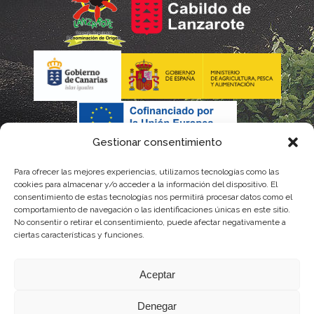
Gestionar consentimiento
Para ofrecer las mejores experiencias, utilizamos tecnologías como las
La gestión de la DOP Lanzarote realizada por este Consejo
cookies para almacenar y/o acceder a la información del dispositivo. El
consentimiento de estas tecnologías nos permitirá procesar datos como el
Regulador es financiada, parcialmente, por el Gobierno de
comportamiento de navegación o las identificaciones únicas en este sitio.
No consentir o retirar el consentimiento, puede afectar negativamente a
Canarias
ciertas características y funciones.
con fondos provenientes del presupuesto de gastos del
Aceptar
Instituto Canario de Calidad Agroalimentaria
Denegar