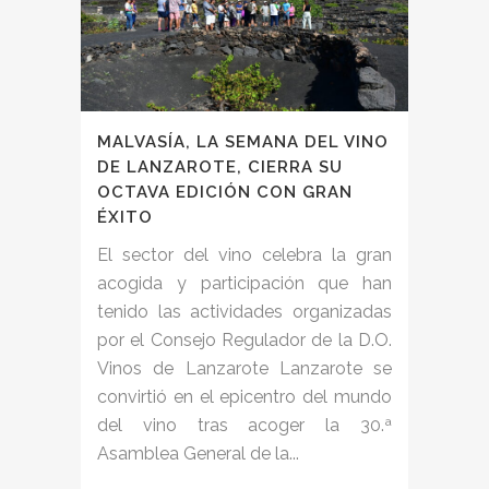
MALVASÍA, LA SEMANA DEL VINO
DE LANZAROTE, CIERRA SU
OCTAVA EDICIÓN CON GRAN
ÉXITO
El sector del vino celebra la gran
acogida y participación que han
tenido las actividades organizadas
por el Consejo Regulador de la D.O.
Vinos de Lanzarote Lanzarote se
convirtió en el epicentro del mundo
del vino tras acoger la 30.ª
Asamblea General de la...