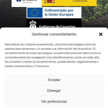
Gestionar consentimiento
La gestión de la DOP Lanzarote realizada por este Consejo Regulador es financiada,
Para ofrecer las mejores experiencias, utilizamos tecnologías como las
cookies para almacenar y/o acceder a la información del dispositivo. El
parcialmente, por el Gobierno de Canarias
consentimiento de estas tecnologías nos permitirá procesar datos como el
comportamiento de navegación o las identificaciones únicas en este sitio.
con fondos provenientes del presupuesto de gastos del Instituto Canario de
No consentir o retirar el consentimiento, puede afectar negativamente a
ciertas características y funciones.
Calidad Agroalimentaria
Aceptar
Denegar
Ver preferencias