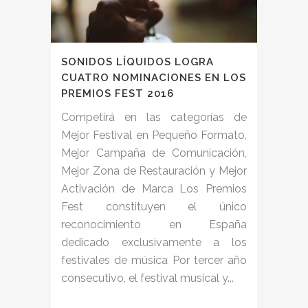
SONIDOS LÍQUIDOS LOGRA
CUATRO NOMINACIONES EN LOS
PREMIOS FEST 2016
Competirá en las categorías de
Mejor Festival en Pequeño Formato,
Mejor Campaña de Comunicación,
Mejor Zona de Restauración y Mejor
Activación de Marca Los Premios
Fest constituyen el único
reconocimiento en España
dedicado exclusivamente a los
festivales de música Por tercer año
consecutivo, el festival musical y...