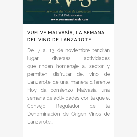
VUELVE MALVASÍA, LA SEMANA
DEL VINO DE LANZAROTE
Del 7 al 13 de noviembre tendrán
lugar diversas actividades
que rinden homenaje al sector y
permiten disfrutar del vino de
Lanzarote de una manera diferente
Hoy da comienzo Malvasía, una
semana de actividades con la que el
Consejo Regulador de la
Denominación de Origen Vinos de
Lanzarote...