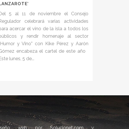
LANZAROTE’
Del 5 al 11 de noviembre el Consejo
Regulador celebrará varias actividades
para acercar el vino de la isla a todos los
públicos y rendir homenaje al sector
“Humor y Vino” con Kike Pérez y Aarón
Gómez encabeza el cartel de este año
Este lunes, 5 de...
iseño web por
Solucionet.com
y