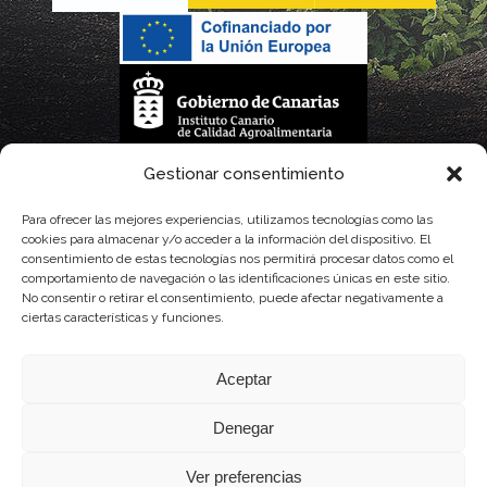
La gestión de la DOP Lanzarote realizada por este Consejo Regulador es financiada,
Gestionar consentimiento
parcialmente, por el Gobierno de Canarias
Para ofrecer las mejores experiencias, utilizamos tecnologías como las
cookies para almacenar y/o acceder a la información del dispositivo. El
con fondos provenientes del presupuesto de gastos del Instituto Canario de
consentimiento de estas tecnologías nos permitirá procesar datos como el
comportamiento de navegación o las identificaciones únicas en este sitio.
Calidad Agroalimentaria
No consentir o retirar el consentimiento, puede afectar negativamente a
ciertas características y funciones.
Aceptar
Denegar
Ver preferencias