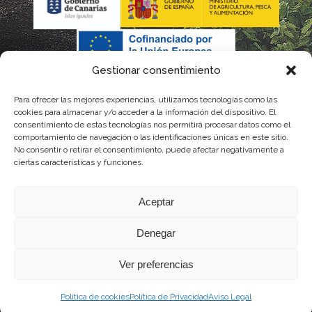
Gestionar consentimiento
Para ofrecer las mejores experiencias, utilizamos tecnologías como las
La gestión de la DOP Lanzarote realizada por este Consejo
cookies para almacenar y/o acceder a la información del dispositivo. El
consentimiento de estas tecnologías nos permitirá procesar datos como el
Regulador es financiada, parcialmente, por el Gobierno de
comportamiento de navegación o las identificaciones únicas en este sitio.
No consentir o retirar el consentimiento, puede afectar negativamente a
Canarias
ciertas características y funciones.
con fondos provenientes del presupuesto de gastos del
Aceptar
Instituto Canario de Calidad Agroalimentaria
Denegar
Ver preferencias
Política de cookies
Política de Privacidad
Aviso Legal