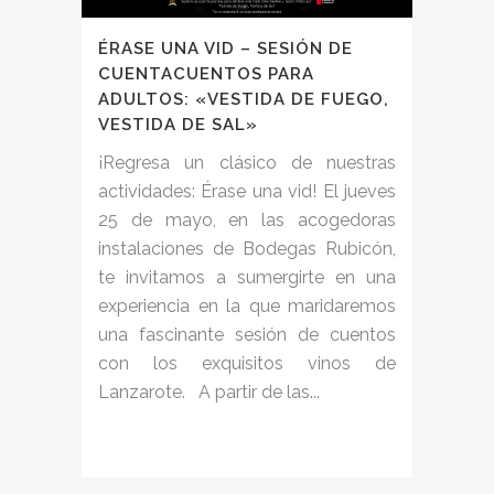
ÉRASE UNA VID – SESIÓN DE
CUENTACUENTOS PARA
ADULTOS: «VESTIDA DE FUEGO,
VESTIDA DE SAL»
¡Regresa un clásico de nuestras
actividades: Érase una vid! El jueves
25 de mayo, en las acogedoras
instalaciones de Bodegas Rubicón,
te invitamos a sumergirte en una
experiencia en la que maridaremos
una fascinante sesión de cuentos
con los exquisitos vinos de
Lanzarote. A partir de las...