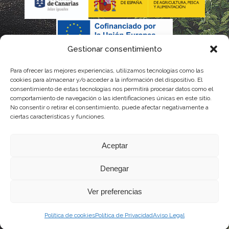
Gestionar consentimiento
Para ofrecer las mejores experiencias, utilizamos tecnologías como las
La gestión de la DOP Lanzarote realizada por este Consejo
cookies para almacenar y/o acceder a la información del dispositivo. El
consentimiento de estas tecnologías nos permitirá procesar datos como el
Regulador es financiada, parcialmente, por el Gobierno de
comportamiento de navegación o las identificaciones únicas en este sitio.
No consentir o retirar el consentimiento, puede afectar negativamente a
Canarias
ciertas características y funciones.
con fondos provenientes del presupuesto de gastos del
Aceptar
Instituto Canario de Calidad Agroalimentaria
Denegar
Ver preferencias
Política de cookies
Política de Privacidad
Aviso Legal