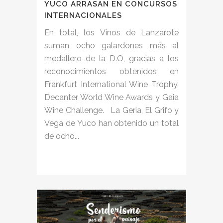
YUCO ARRASAN EN CONCURSOS
INTERNACIONALES
En total, los Vinos de Lanzarote
suman ocho galardones más al
medallero de la D.O, gracias a los
reconocimientos obtenidos en
Frankfurt International Wine Trophy,
Decanter World Wine Awards y Gaia
Wine Challenge. La Geria, El Grifo y
Vega de Yuco han obtenido un total
de ocho...