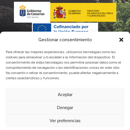
Gestionar consentimiento
Para ofrecer las mejores experiencias, utilizamos tecnologías como las
La gestión de la DOP Lanzarote realizada por este Consejo
cookies para almacenar y/o acceder a la información del dispositivo. El
consentimiento de estas tecnologías nos permitirá procesar datos como el
Regulador es financiada, parcialmente, por el Gobierno de
comportamiento de navegación o las identificaciones únicas en este sitio.
No consentir o retirar el consentimiento, puede afectar negativamente a
Canarias
ciertas características y funciones.
con fondos provenientes del presupuesto de gastos del
Aceptar
Instituto Canario de Calidad Agroalimentaria
Denegar
Ver preferencias