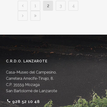
1
2
3
4
C.R.D.O. LANZAROTE
Casa-Museo del Campesino.
Carretera Arrecife-Tinajo, 8.
C.P. 35559 Mozaga
San Bartolomé de Lanzarote
928 52 10 48