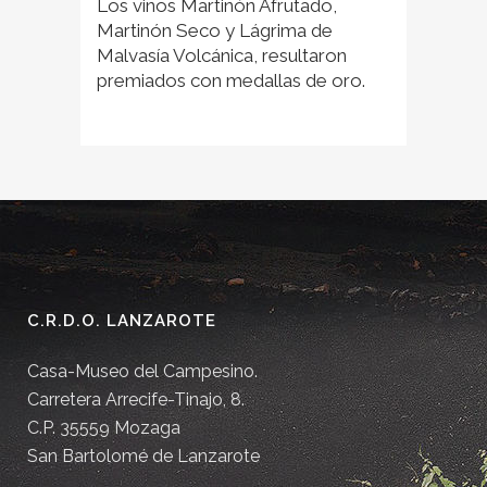
Los vinos Martinón Afrutado,
Martinón Seco y Lágrima de
Malvasía Volcánica, resultaron
premiados con medallas de oro.
C.R.D.O. LANZAROTE
Casa-Museo del Campesino.
Carretera Arrecife-Tinajo, 8.
C.P. 35559 Mozaga
San Bartolomé de Lanzarote