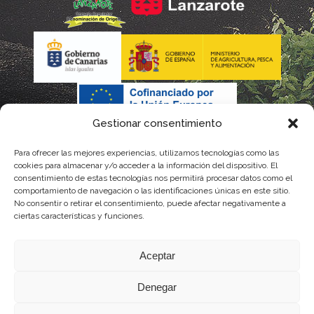
Gestionar consentimiento
Para ofrecer las mejores experiencias, utilizamos tecnologías como las
La gestión de la DOP Lanzarote realizada por este Consejo
cookies para almacenar y/o acceder a la información del dispositivo. El
consentimiento de estas tecnologías nos permitirá procesar datos como el
Regulador es financiada, parcialmente, por el Gobierno de
comportamiento de navegación o las identificaciones únicas en este sitio.
No consentir o retirar el consentimiento, puede afectar negativamente a
Canarias
ciertas características y funciones.
con fondos provenientes del presupuesto de gastos del
Aceptar
Instituto Canario de Calidad Agroalimentaria
Denegar