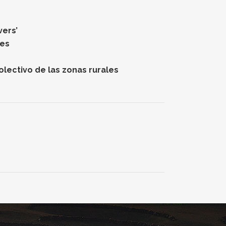
vers’
des
lectivo de las zonas rurales