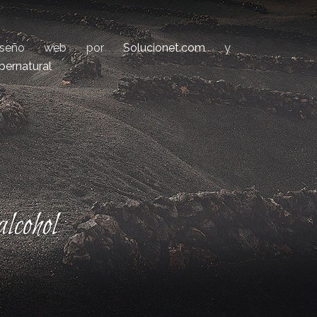
iseño web por
Solucionet.com
y
bernatural
lcohol