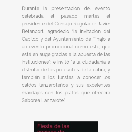
Durante la presentación del evento
celebrada el pasado martes el
presidente del Consejo Regulador, Javier
Betancort, agradeció “la invitación del
Cabildo y del Ayuntamiento de Tinajo a
un evento promocional como este, que
está en auge gracias a la apuesta de las
instituciones”; e invitó “a la ciudadanía a
disfrutar de los productos de la cabra, y
también a los turistas, a conocer los
caldos lanzaroteños y sus excelentes
maridajes con los platos que ofrecerá
Saborea Lanzarote”.