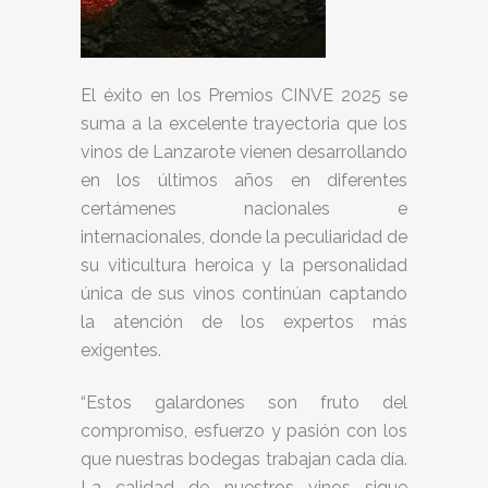
El éxito en los Premios CINVE 2025 se
suma a la excelente trayectoria que los
vinos de Lanzarote vienen desarrollando
en los últimos años en diferentes
certámenes nacionales e
internacionales, donde la peculiaridad de
su viticultura heroica y la personalidad
única de sus vinos continúan captando
la atención de los expertos más
exigentes.
“Estos galardones son fruto del
compromiso, esfuerzo y pasión con los
que nuestras bodegas trabajan cada día.
La calidad de nuestros vinos sigue