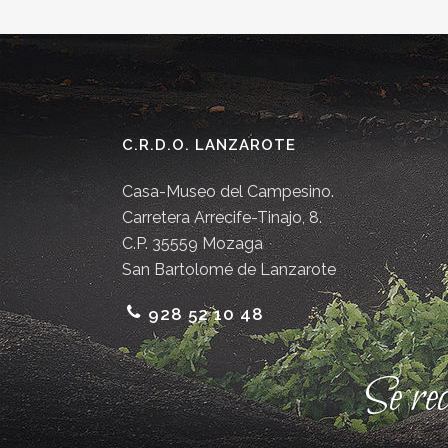
C.R.D.O. LANZAROTE
Casa-Museo del Campesino.
Carretera Arrecife-Tinajo, 8.
C.P. 35559 Mozaga
San Bartolomé de Lanzarote
928 52 10 48
Se re