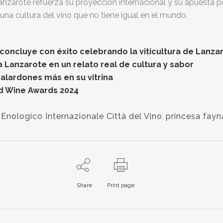
nzarote refuerza su proyección internacional y su apuesta po
 y una cultura del vino que no tiene igual en el mundo.
oncluye con éxito celebrando la viticultura de Lanzar
a Lanzarote en un relato real de cultura y sabor
alardones más en su vitrina
ld Wine Awards 2024
Enologico Internazionale Città del Vino
,
princesa fayn
Share
Print page