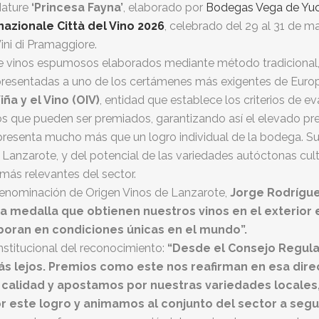
Nature
‘Princesa Fayna’
, elaborado por
Bodegas Vega de Yu
azionale Città del Vino 2026
, celebrado del 29 al 31 de ma
ini di Pramaggiore.
de vinos espumosos elaborados mediante método tradicional, 
presentadas a uno de los certámenes más exigentes de Europ
ña y el Vino (OIV)
, entidad que establece los criterios de e
os que pueden ser premiados, garantizando así el elevado pr
epresenta mucho más que un logro individual de la bodega. S
 Lanzarote, y del potencial de las variedades autóctonas cult
más relevantes del sector.
Denominación de Origen Vinos de Lanzarote,
Jorge Rodrígu
a medalla que obtienen nuestros vinos en el exterior 
boran en condiciones únicas en el mundo”.
nstitucional del reconocimiento:
“Desde el Consejo Regula
ás lejos. Premios como este nos reafirman en esa dir
calidad y apostamos por nuestras variedades locales, e
 este logro y animamos al conjunto del sector a segui