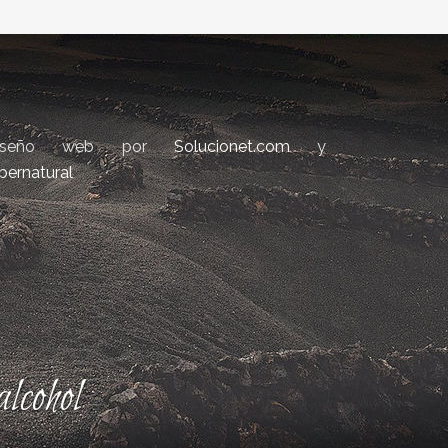
iseño web por
Solucionet.com
y
bernatural
lcohol