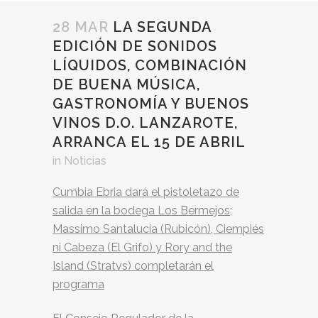
28 MAR
LA SEGUNDA
EDICIÓN DE SONIDOS
LÍQUIDOS, COMBINACIÓN
DE BUENA MÚSICA,
GASTRONOMÍA Y BUENOS
VINOS D.O. LANZAROTE,
ARRANCA EL 15 DE ABRIL
in
Noticias
Cumbia Ebria dará el pistoletazo de
salida en la bodega Los Bermejos;
Massimo Santalucía (Rubicón), Ciempiés
ni Cabeza (El Grifo) y Rory and the
Island (Stratvs) completarán el
programa